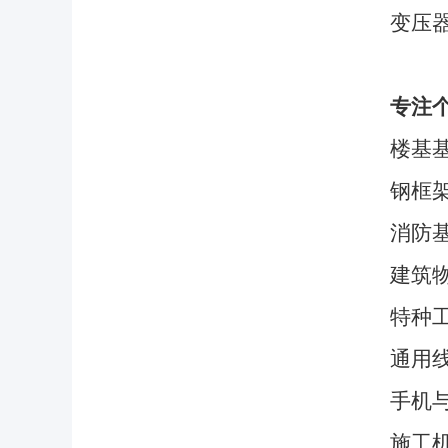
变压
专注
楼基
钢框
消防
建筑
特种
通用线
手机
施工