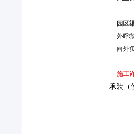
园区
外呼
向外
施工
承装（修