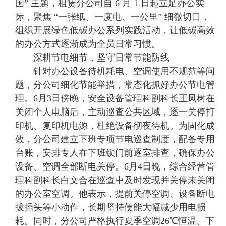
国” 主题，租赁分公司自 6 月 1 日起立足办公实
际，聚焦 “一张纸、一度电、一公里” 细微切口，
组织开展绿色低碳办公系列实践活动，让低碳高效
的办公方式逐渐成为全员日常习惯。
深耕节电细节，坚守日常节能防线
针对办公设备待机耗电、空调使用不规范等问
题，分公司细化节能举措，常态化抓好办公节电管
理。6月3日傍晚，安全设备管理科副科长王凤树在
关闭个人电脑后，主动巡查公共区域，逐一关停打
印机、复印机电源，杜绝设备彻夜待机。为固化成
效，分公司建立下班专项节电巡查制度，配备专用
台账，安排专人在下班锁门前逐室排查，确保办公
设备、空调全部断电关停。6月4日晚，综合经营管
理科副科长白文合在巡查中及时发现并关停未关闭
的办公室空调。他表示，提前关停空调、设备断电
拔插头等小动作，长期坚持便能大幅减少用电损
耗。同时，分公司严格执行夏季空调26℃恒温、下